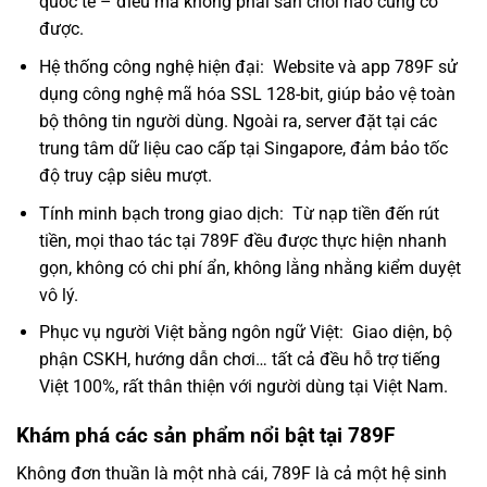
quốc tế – điều mà không phải sân chơi nào cũng có
được.
Hệ thống công nghệ hiện đại: Website và app 789F sử
dụng công nghệ mã hóa SSL 128-bit, giúp bảo vệ toàn
bộ thông tin người dùng. Ngoài ra, server đặt tại các
trung tâm dữ liệu cao cấp tại Singapore, đảm bảo tốc
độ truy cập siêu mượt.
Tính minh bạch trong giao dịch: Từ nạp tiền đến rút
tiền, mọi thao tác tại 789F đều được thực hiện nhanh
gọn, không có chi phí ẩn, không lằng nhằng kiểm duyệt
vô lý.
Phục vụ người Việt bằng ngôn ngữ Việt: Giao diện, bộ
phận CSKH, hướng dẫn chơi… tất cả đều hỗ trợ tiếng
Việt 100%, rất thân thiện với người dùng tại Việt Nam.
Khám phá các sản phẩm nổi bật tại 789F
Không đơn thuần là một nhà cái, 789F là cả một hệ sinh