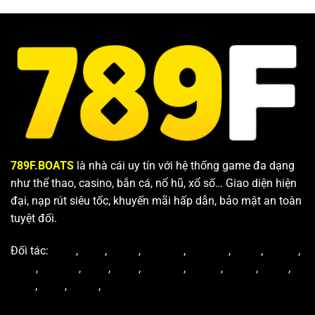
789F.BOATS
là nhà cái uy tín với hệ thống game đa dạng
như thể thao, casino, bắn cá, nổ hũ, xổ số… Giao diện hiện
đại, nạp rút siêu tốc, khuyến mãi hấp dẫn, bảo mật an toàn
tuyệt đối.
Đối tác:
c168
,
sc88
,
888to
,
888new
,
888now
,
888vi
,
mm88
,
gg88
,
open88
,
188v
,
pg99
,
888new
,
mmoo
,
99win
,
88clb
,
abc8
,
ev88
,
8kbet
,
rs88