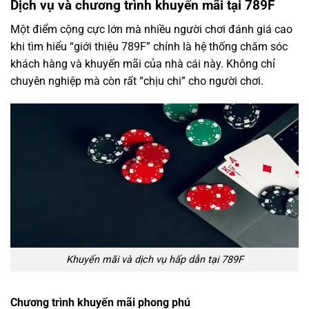
Dịch vụ và chương trình khuyến mãi tại 789F
Một điểm cộng cực lớn mà nhiều người chơi đánh giá cao
khi tìm hiểu “giới thiệu 789F” chính là hệ thống chăm sóc
khách hàng và khuyến mãi của nhà cái này. Không chỉ
chuyên nghiệp mà còn rất “chịu chi” cho người chơi.
Khuyến mãi và dịch vụ hấp dẫn tại 789F
Chương trình khuyến mãi phong phú