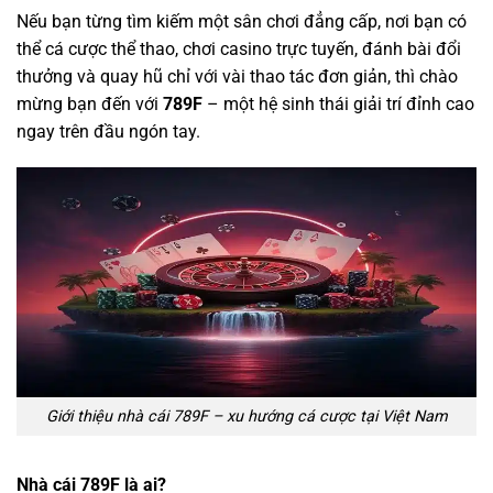
Nếu bạn từng tìm kiếm một sân chơi đẳng cấp, nơi bạn có
thể cá cược thể thao, chơi casino trực tuyến, đánh bài đổi
thưởng và quay hũ chỉ với vài thao tác đơn giản, thì chào
mừng bạn đến với
789F
– một hệ sinh thái giải trí đỉnh cao
ngay trên đầu ngón tay.
Giới thiệu nhà cái 789F – xu hướng cá cược tại Việt Nam
Nhà cái 789F là ai?